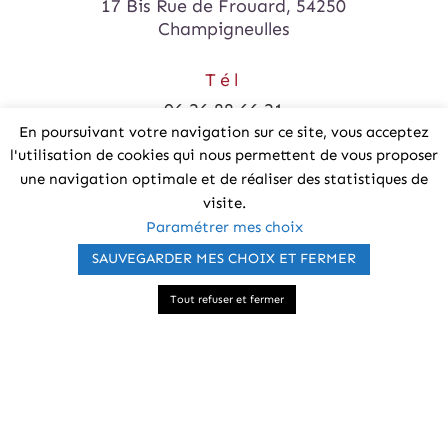
17 Bis Rue de Frouard, 54250
Champigneulles
Tél
06 26 88 66 21
En poursuivant votre navigation sur ce site, vous acceptez
l'utilisation de cookies qui nous permettent de vous proposer
Horaires
une navigation optimale et de réaliser des statistiques de
Lundi & Mercredi
visite.
14H - 20H
Paramétrer mes choix
Mardi
SAUVEGARDER MES CHOIX ET FERMER
9H - 12H / 14H - 17H
Prendre RDV en ligne
Tout refuser et fermer
Vendredi
9H - 12H / 14H - 20H
Samedi
9H - 12H